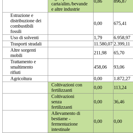
0,86
896,87
carta/alim./bevande
e altre industrie
Estrazione e
distribuzione dei
0,00
675,41
combustibili
fossili
Uso di solventi
1,79
6.958,97
Trasporti stradali
11.580,07
2.399,11
Altre sorgenti
211,98
65,70
mobili
Trattamento e
smaltimento
458,06
93,06
rifiuti
Agricoltura
0,00
1.872,27
Coltivazioni con
0,00
113,24
fertilizzanti
Coltivazioni
senza
0,00
36,46
fertilizzanti
Allevamento di
bestiame -
0,00
0,00
fermentazione
intestinale