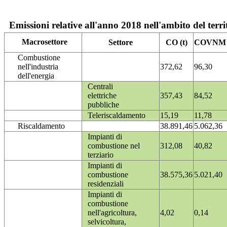
Emissioni relative all'anno 2018 nell'ambito del terri
Macrosettore
Settore
CO (t)
COVNM (
Combustione
nell'industria
372,62
96,30
dell'energia
Centrali
elettriche
357,43
84,52
pubbliche
Teleriscaldamento
15,19
11,78
Riscaldamento
38.891,46
5.062,36
Impianti di
combustione nel
312,08
40,82
terziario
Impianti di
combustione
38.575,36
5.021,40
residenziali
Impianti di
combustione
nell'agricoltura,
4,02
0,14
selvicoltura,