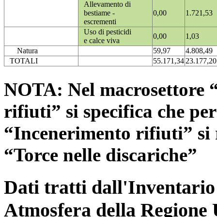
Allevamento di
bestiame -
0,00
1.721,53
escrementi
Uso di pesticidi
0,00
1,03
e calce viva
Natura
59,97
4.808,49
TOTALI
55.171,34
23.177,20
NOTA: Nel macrosettore “
rifiuti” si specifica che pe
“Incenerimento rifiuti” si r
“Torce nelle discariche”
Dati tratti dall'Inventari
Atmosfera della Regione 