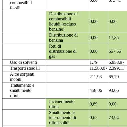
0,00
675,41
combustibili
fossili
Distribuzione di
combustibili
0,00
0,00
liquidi (escluso
benzine)
Distribuzione di
0,00
17,85
benzina
Reti di
distribuzione di
0,00
657,55
gas
Uso di solventi
1,79
6.958,97
Trasporti stradali
11.580,07
2.399,11
Altre sorgenti
211,98
65,70
mobili
Trattamento e
smaltimento
458,06
93,06
rifiuti
Incenerimento
0,89
0,00
rifiuti
Smaltimento e
interramento di
0,62
73,94
rifiuti solidi