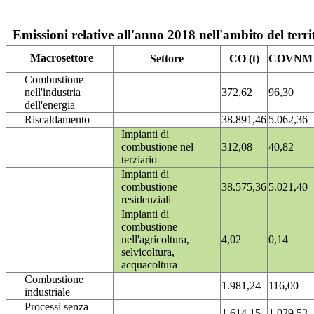
Emissioni relative all'anno 2018 nell'ambito del terri
Macrosettore
Settore
CO (t)
COVNM (
Combustione
nell'industria
372,62
96,30
dell'energia
Riscaldamento
38.891,46
5.062,36
Impianti di
combustione nel
312,08
40,82
terziario
Impianti di
combustione
38.575,36
5.021,40
residenziali
Impianti di
combustione
nell'agricoltura,
4,02
0,14
selvicoltura,
acquacoltura
Combustione
1.981,24
116,00
industriale
Processi senza
1.614,15
1.029,53