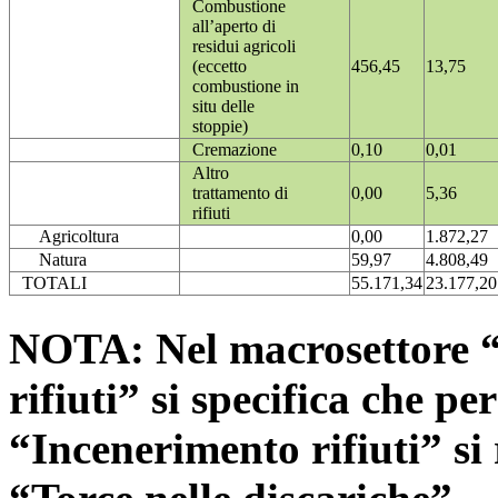
Combustione
all’aperto di
residui agricoli
(eccetto
456,45
13,75
combustione in
situ delle
stoppie)
Cremazione
0,10
0,01
Altro
trattamento di
0,00
5,36
rifiuti
Agricoltura
0,00
1.872,27
Natura
59,97
4.808,49
TOTALI
55.171,34
23.177,20
NOTA: Nel macrosettore “
rifiuti” si specifica che pe
“Incenerimento rifiuti” si r