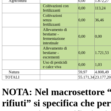
Agricoltura
0,00
1.872,27
Coltivazioni con
0,00
113,24
fertilizzanti
Coltivazioni
senza
0,00
36,46
fertilizzanti
Allevamento di
bestiame -
0,00
0,00
fermentazione
intestinale
Allevamento di
bestiame -
0,00
1.721,53
escrementi
Uso di pesticidi
0,00
1,03
e calce viva
Natura
59,97
4.808,49
TOTALI
55.171,34
23.177,20
NOTA: Nel macrosettore “
rifiuti” si specifica che pe