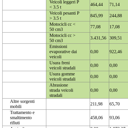
Veicoli leggeri P
464,44
71,14
< 3.5 t
Veicoli pesanti P
845,99
244,88
> 3.5 t
Motocicli cc <
77,08
17,08
50 cm3
Motocicli cc >
3.431,56
309,51
50 cm3
Emissioni
evaporative dai
0,00
922,46
veicoli
Usura freni
0,00
0,00
veicoli stradali
Usura gomme
0,00
0,00
veicoli stradali
Abrasione
strada veicoli
0,00
0,00
stradali
Altre sorgenti
211,98
65,70
mobili
Trattamento e
smaltimento
458,06
93,06
rifiuti