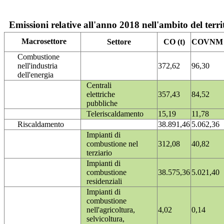
Emissioni relative all'anno 2018 nell'ambito del terri
Macrosettore
Settore
CO (t)
COVNM (
Combustione
nell'industria
372,62
96,30
dell'energia
Centrali
elettriche
357,43
84,52
pubbliche
Teleriscaldamento
15,19
11,78
Riscaldamento
38.891,46
5.062,36
Impianti di
combustione nel
312,08
40,82
terziario
Impianti di
combustione
38.575,36
5.021,40
residenziali
Impianti di
combustione
nell'agricoltura,
4,02
0,14
selvicoltura,