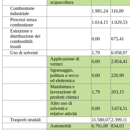
acquacoltura
Combustione
1.981,24
116,00
industriale
Processi senza
1.614,15
1.029,53
combustione
Estrazione e
distribuzione dei
0,00
675,41
combustibili
fossili
Uso di solventi
1,79
6.958,97
Applicazione di
0,00
2.854,41
vernici
Sgrassaggio,
pulitura a secco
0,00
226,90
ed elettronica
Manifattura e
lavorazione di
1,79
203,15
prodotti chimici
Altro uso di
solventi e
0,00
3.674,51
relative attività
Trasporti stradali
11.580,07
2.399,11
Automobili
6.761,00
834,03