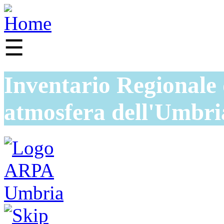
☰
Inventario Regionale 
atmosfera dell'Umbri