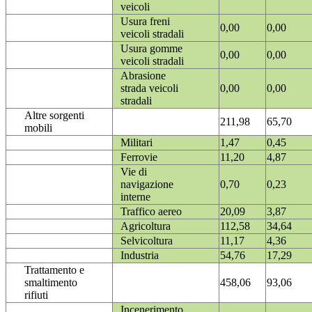
veicoli
Usura freni
0,00
0,00
veicoli stradali
Usura gomme
0,00
0,00
veicoli stradali
Abrasione
strada veicoli
0,00
0,00
stradali
Altre sorgenti
211,98
65,70
mobili
Militari
1,47
0,45
Ferrovie
11,20
4,87
Vie di
navigazione
0,70
0,23
interne
Traffico aereo
20,09
3,87
Agricoltura
112,58
34,64
Selvicoltura
11,17
4,36
Industria
54,76
17,29
Trattamento e
smaltimento
458,06
93,06
rifiuti
Incenerimento