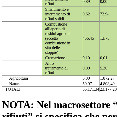
0,89
0,00
rifiuti
Smaltimento e
interramento di
0,62
73,94
rifiuti solidi
Combustione
all’aperto di
residui agricoli
(eccetto
456,45
13,75
combustione in
situ delle
stoppie)
Cremazione
0,10
0,01
Altro
trattamento di
0,00
5,36
rifiuti
Agricoltura
0,00
1.872,27
Natura
59,97
4.808,49
TOTALI
55.171,34
23.177,20
NOTA: Nel macrosettore “
rifiuti” si specifica che pe