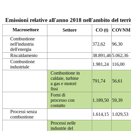
Emissioni relative all'anno 2018 nell'ambito del terri
Macrosettore
Settore
CO (t)
COVNM (
Combustione
nell'industria
372,62
96,30
dell'energia
Riscaldamento
38.891,46
5.062,36
Combustione
1.981,24
116,00
industriale
Combustione in
caldaie, turbine
791,74
56,61
a gas e motori
fissi
Forni di
processo con
1.189,50
59,39
contatto
Processi senza
1.614,15
1.029,53
combustione
Processi nelle
industrie del