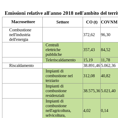
Emissioni relative all'anno 2018 nell'ambito del terri
Macrosettore
Settore
CO (t)
COVNM (
Combustione
nell'industria
372,62
96,30
dell'energia
Centrali
elettriche
357,43
84,52
pubbliche
Teleriscaldamento
15,19
11,78
Riscaldamento
38.891,46
5.062,36
Impianti di
combustione nel
312,08
40,82
terziario
Impianti di
combustione
38.575,36
5.021,40
residenziali
Impianti di
combustione
nell'agricoltura,
4,02
0,14
selvicoltura,