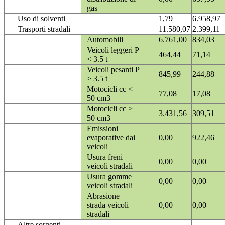
gas
Uso di solventi
1,79
6.958,97
Trasporti stradali
11.580,07
2.399,11
Automobili
6.761,00
834,03
Veicoli leggeri P
464,44
71,14
< 3.5 t
Veicoli pesanti P
845,99
244,88
> 3.5 t
Motocicli cc <
77,08
17,08
50 cm3
Motocicli cc >
3.431,56
309,51
50 cm3
Emissioni
evaporative dai
0,00
922,46
veicoli
Usura freni
0,00
0,00
veicoli stradali
Usura gomme
0,00
0,00
veicoli stradali
Abrasione
strada veicoli
0,00
0,00
stradali
Altre sorgenti