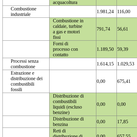
acquacoltura
Combustione
1.981,24
116,00
industriale
Combustione in
caldaie, turbine
791,74
56,61
a gas e motori
fissi
Forni di
processo con
1.189,50
59,39
contatto
Processi senza
1.614,15
1.029,53
combustione
Estrazione e
distribuzione dei
0,00
675,41
combustibili
fossili
Distribuzione di
combustibili
0,00
0,00
liquidi (escluso
benzine)
Distribuzione di
0,00
17,85
benzina
Reti di
distribuzione di
0,00
657,55