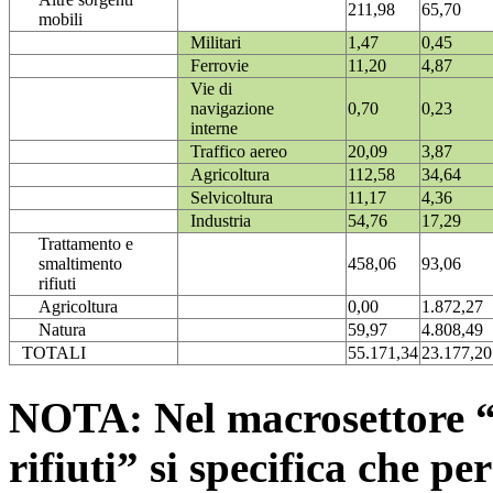
211,98
65,70
mobili
Militari
1,47
0,45
Ferrovie
11,20
4,87
Vie di
navigazione
0,70
0,23
interne
Traffico aereo
20,09
3,87
Agricoltura
112,58
34,64
Selvicoltura
11,17
4,36
Industria
54,76
17,29
Trattamento e
smaltimento
458,06
93,06
rifiuti
Agricoltura
0,00
1.872,27
Natura
59,97
4.808,49
TOTALI
55.171,34
23.177,20
NOTA: Nel macrosettore “
rifiuti” si specifica che pe