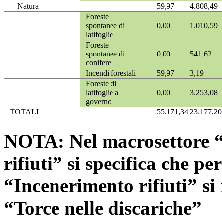
Natura
59,97
4.808,49
Foreste
spontanee di
0,00
1.010,59
latifoglie
Foreste
spontanee di
0,00
541,62
conifere
Incendi forestali
59,97
3,19
Foreste di
latifoglie a
0,00
3.253,08
governo
TOTALI
55.171,34
23.177,20
NOTA: Nel macrosettore “
rifiuti” si specifica che pe
“Incenerimento rifiuti” si r
“Torce nelle discariche”