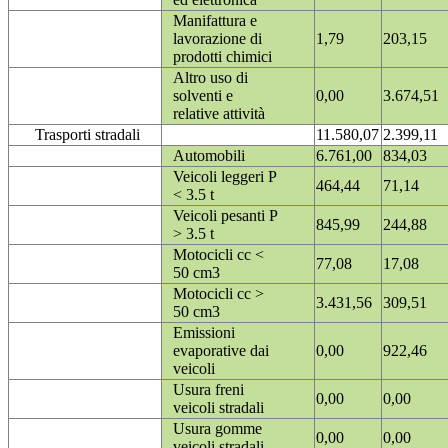
Manifattura e
lavorazione di
1,79
203,15
prodotti chimici
Altro uso di
solventi e
0,00
3.674,51
relative attività
Trasporti stradali
11.580,07
2.399,11
Automobili
6.761,00
834,03
Veicoli leggeri P
464,44
71,14
< 3.5 t
Veicoli pesanti P
845,99
244,88
> 3.5 t
Motocicli cc <
77,08
17,08
50 cm3
Motocicli cc >
3.431,56
309,51
50 cm3
Emissioni
evaporative dai
0,00
922,46
veicoli
Usura freni
0,00
0,00
veicoli stradali
Usura gomme
0,00
0,00
veicoli stradali