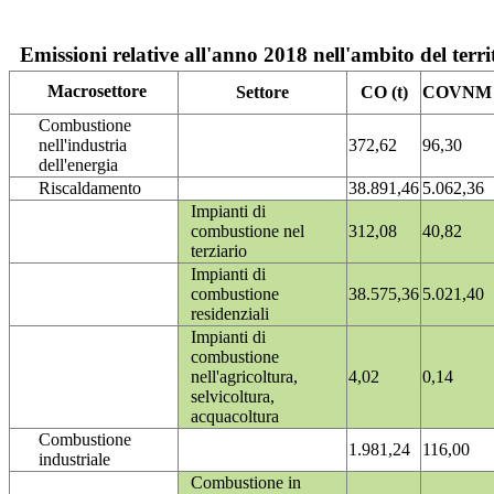
Emissioni relative all'anno 2018 nell'ambito del terri
Macrosettore
Settore
CO (t)
COVNM (
Combustione
nell'industria
372,62
96,30
dell'energia
Riscaldamento
38.891,46
5.062,36
Impianti di
combustione nel
312,08
40,82
terziario
Impianti di
combustione
38.575,36
5.021,40
residenziali
Impianti di
combustione
nell'agricoltura,
4,02
0,14
selvicoltura,
acquacoltura
Combustione
1.981,24
116,00
industriale
Combustione in