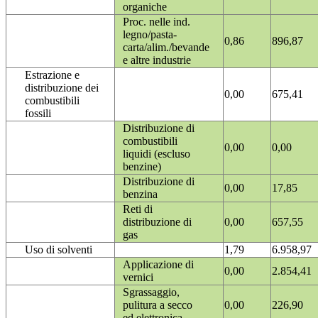
organiche
Proc. nelle ind.
legno/pasta-
0,86
896,87
carta/alim./bevande
e altre industrie
Estrazione e
distribuzione dei
0,00
675,41
combustibili
fossili
Distribuzione di
combustibili
0,00
0,00
liquidi (escluso
benzine)
Distribuzione di
0,00
17,85
benzina
Reti di
distribuzione di
0,00
657,55
gas
Uso di solventi
1,79
6.958,97
Applicazione di
0,00
2.854,41
vernici
Sgrassaggio,
pulitura a secco
0,00
226,90
ed elettronica