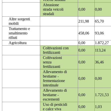
Abrasione
strada veicoli
0,00
0,00
stradali
Altre sorgenti
211,98
65,70
mobili
Trattamento e
smaltimento
458,06
93,06
rifiuti
Agricoltura
0,00
1.872,27
Coltivazioni con
0,00
113,24
fertilizzanti
Coltivazioni
senza
0,00
36,46
fertilizzanti
Allevamento di
bestiame -
0,00
0,00
fermentazione
intestinale
Allevamento di
bestiame -
0,00
1.721,53
escrementi
Uso di pesticidi
0,00
1,03
e calce viva