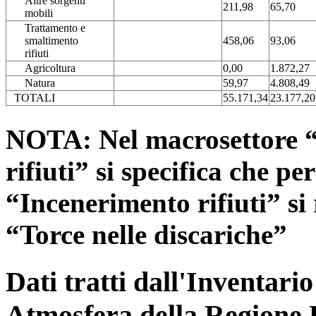
Altre sorgenti
211,98
65,70
mobili
Trattamento e
smaltimento
458,06
93,06
rifiuti
Agricoltura
0,00
1.872,27
Natura
59,97
4.808,49
TOTALI
55.171,34
23.177,20
NOTA: Nel macrosettore “
rifiuti” si specifica che pe
“Incenerimento rifiuti” si r
“Torce nelle discariche”
Dati tratti dall'Inventari
Atmosfera della Regione 