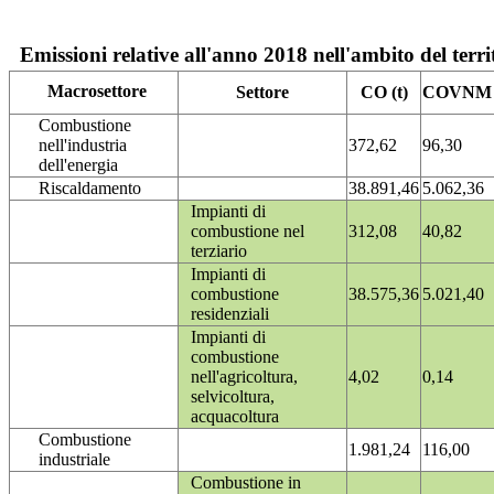
Emissioni relative all'anno 2018 nell'ambito del terri
Macrosettore
Settore
CO (t)
COVNM (
Combustione
nell'industria
372,62
96,30
dell'energia
Riscaldamento
38.891,46
5.062,36
Impianti di
combustione nel
312,08
40,82
terziario
Impianti di
combustione
38.575,36
5.021,40
residenziali
Impianti di
combustione
nell'agricoltura,
4,02
0,14
selvicoltura,
acquacoltura
Combustione
1.981,24
116,00
industriale
Combustione in