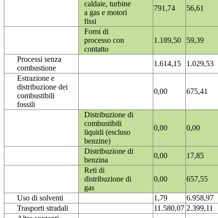
caldaie, turbine
791,74
56,61
a gas e motori
fissi
Forni di
processo con
1.189,50
59,39
contatto
Processi senza
1.614,15
1.029,53
combustione
Estrazione e
distribuzione dei
0,00
675,41
combustibili
fossili
Distribuzione di
combustibili
0,00
0,00
liquidi (escluso
benzine)
Distribuzione di
0,00
17,85
benzina
Reti di
distribuzione di
0,00
657,55
gas
Uso di solventi
1,79
6.958,97
Trasporti stradali
11.580,07
2.399,11