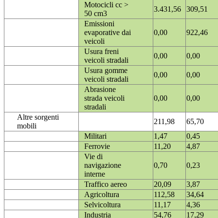
Motocicli cc >
3.431,56
309,51
50 cm3
Emissioni
evaporative dai
0,00
922,46
veicoli
Usura freni
0,00
0,00
veicoli stradali
Usura gomme
0,00
0,00
veicoli stradali
Abrasione
strada veicoli
0,00
0,00
stradali
Altre sorgenti
211,98
65,70
mobili
Militari
1,47
0,45
Ferrovie
11,20
4,87
Vie di
navigazione
0,70
0,23
interne
Traffico aereo
20,09
3,87
Agricoltura
112,58
34,64
Selvicoltura
11,17
4,36
Industria
54,76
17,29