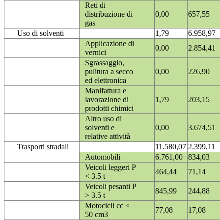
Reti di
distribuzione di
0,00
657,55
gas
Uso di solventi
1,79
6.958,97
Applicazione di
0,00
2.854,41
vernici
Sgrassaggio,
pulitura a secco
0,00
226,90
ed elettronica
Manifattura e
lavorazione di
1,79
203,15
prodotti chimici
Altro uso di
solventi e
0,00
3.674,51
relative attività
Trasporti stradali
11.580,07
2.399,11
Automobili
6.761,00
834,03
Veicoli leggeri P
464,44
71,14
< 3.5 t
Veicoli pesanti P
845,99
244,88
> 3.5 t
Motocicli cc <
77,08
17,08
50 cm3