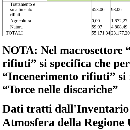
Trattamento e
smaltimento
458,06
93,06
rifiuti
Agricoltura
0,00
1.872,27
Natura
59,97
4.808,49
TOTALI
55.171,34
23.177,20
NOTA: Nel macrosettore “
rifiuti” si specifica che pe
“Incenerimento rifiuti” si r
“Torce nelle discariche”
Dati tratti dall'Inventari
Atmosfera della Regione 