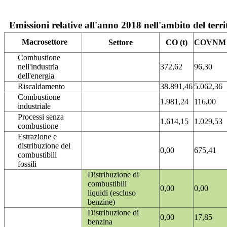
Emissioni relative all'anno 2018 nell'ambito del terri
Macrosettore
Settore
CO (t)
COVNM (
Combustione
nell'industria
372,62
96,30
dell'energia
Riscaldamento
38.891,46
5.062,36
Combustione
1.981,24
116,00
industriale
Processi senza
1.614,15
1.029,53
combustione
Estrazione e
distribuzione dei
0,00
675,41
combustibili
fossili
Distribuzione di
combustibili
0,00
0,00
liquidi (escluso
benzine)
Distribuzione di
0,00
17,85
benzina