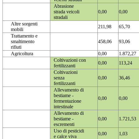
Abrasione
strada veicoli
0,00
0,00
stradali
Altre sorgenti
211,98
65,70
mobili
Trattamento e
smaltimento
458,06
93,06
rifiuti
Agricoltura
0,00
1.872,27
Coltivazioni con
0,00
113,24
fertilizzanti
Coltivazioni
senza
0,00
36,46
fertilizzanti
Allevamento di
bestiame -
0,00
0,00
fermentazione
intestinale
Allevamento di
bestiame -
0,00
1.721,53
escrementi
Uso di pesticidi
0,00
1,03
e calce viva