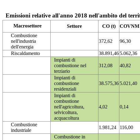
Emissioni relative all'anno 2018 nell'ambito del terri
Macrosettore
Settore
CO (t)
COVNM (
Combustione
nell'industria
372,62
96,30
dell'energia
Riscaldamento
38.891,46
5.062,36
Impianti di
combustione nel
312,08
40,82
terziario
Impianti di
combustione
38.575,36
5.021,40
residenziali
Impianti di
combustione
nell'agricoltura,
4,02
0,14
selvicoltura,
acquacoltura
Combustione
1.981,24
116,00
industriale
Combustione in