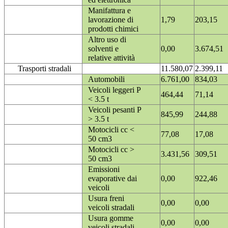
Manifattura e
lavorazione di
1,79
203,15
prodotti chimici
Altro uso di
solventi e
0,00
3.674,51
relative attività
Trasporti stradali
11.580,07
2.399,11
Automobili
6.761,00
834,03
Veicoli leggeri P
464,44
71,14
< 3.5 t
Veicoli pesanti P
845,99
244,88
> 3.5 t
Motocicli cc <
77,08
17,08
50 cm3
Motocicli cc >
3.431,56
309,51
50 cm3
Emissioni
evaporative dai
0,00
922,46
veicoli
Usura freni
0,00
0,00
veicoli stradali
Usura gomme
0,00
0,00
veicoli stradali