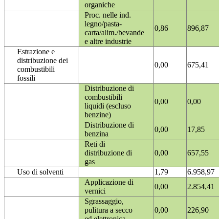
organiche
Proc. nelle ind.
legno/pasta-
0,86
896,87
carta/alim./bevande
e altre industrie
Estrazione e
distribuzione dei
0,00
675,41
combustibili
fossili
Distribuzione di
combustibili
0,00
0,00
liquidi (escluso
benzine)
Distribuzione di
0,00
17,85
benzina
Reti di
distribuzione di
0,00
657,55
gas
Uso di solventi
1,79
6.958,97
Applicazione di
0,00
2.854,41
vernici
Sgrassaggio,
pulitura a secco
0,00
226,90
ed elettronica