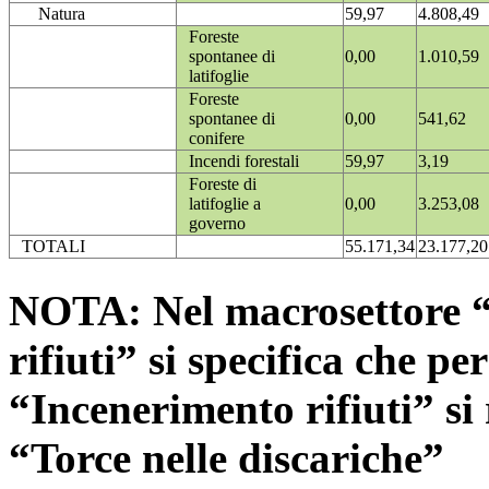
Natura
59,97
4.808,49
Foreste
spontanee di
0,00
1.010,59
latifoglie
Foreste
spontanee di
0,00
541,62
conifere
Incendi forestali
59,97
3,19
Foreste di
latifoglie a
0,00
3.253,08
governo
TOTALI
55.171,34
23.177,20
NOTA: Nel macrosettore “
rifiuti” si specifica che pe
“Incenerimento rifiuti” si r
“Torce nelle discariche”