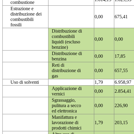
combustione
Estrazione e
distribuzione dei
0,00
675,41
combustibili
fossili
Distribuzione di
combustibili
0,00
0,00
liquidi (escluso
benzine)
Distribuzione di
0,00
17,85
benzina
Reti di
distribuzione di
0,00
657,55
gas
Uso di solventi
1,79
6.958,97
Applicazione di
0,00
2.854,41
vernici
Sgrassaggio,
pulitura a secco
0,00
226,90
ed elettronica
Manifattura e
lavorazione di
1,79
203,15
prodotti chimici