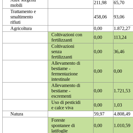
211,98
65,70
mobili
Trattamento e
smaltimento
458,06
93,06
rifiuti
Agricoltura
0,00
1.872,27
Coltivazioni con
0,00
113,24
fertilizzanti
Coltivazioni
senza
0,00
36,46
fertilizzanti
Allevamento di
bestiame -
0,00
0,00
fermentazione
intestinale
Allevamento di
bestiame -
0,00
1.721,53
escrementi
Uso di pesticidi
0,00
1,03
e calce viva
Natura
59,97
4.808,49
Foreste
spontanee di
0,00
1.010,59
latifoglie