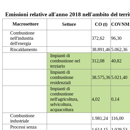
Emissioni relative all'anno 2018 nell'ambito del terri
Macrosettore
Settore
CO (t)
COVNM (
Combustione
nell'industria
372,62
96,30
dell'energia
Riscaldamento
38.891,46
5.062,36
Impianti di
combustione nel
312,08
40,82
terziario
Impianti di
combustione
38.575,36
5.021,40
residenziali
Impianti di
combustione
nell'agricoltura,
4,02
0,14
selvicoltura,
acquacoltura
Combustione
1.981,24
116,00
industriale
Processi senza
1.614,15
1.029,53