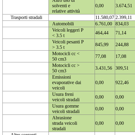
Altro uso di
solventi e
0,00
3.674,51
relative attività
Trasporti stradali
11.580,07
2.399,11
Automobili
6.761,00
834,03
Veicoli leggeri P
464,44
71,14
< 3.5 t
Veicoli pesanti P
845,99
244,88
> 3.5 t
Motocicli cc <
77,08
17,08
50 cm3
Motocicli cc >
3.431,56
309,51
50 cm3
Emissioni
evaporative dai
0,00
922,46
veicoli
Usura freni
0,00
0,00
veicoli stradali
Usura gomme
0,00
0,00
veicoli stradali
Abrasione
strada veicoli
0,00
0,00
stradali
Altre sorgenti