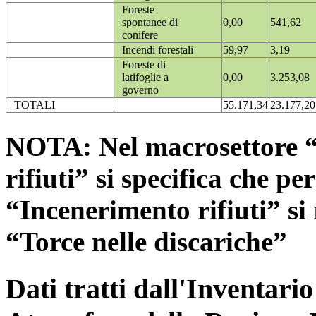
Foreste
spontanee di
0,00
541,62
conifere
Incendi forestali
59,97
3,19
Foreste di
latifoglie a
0,00
3.253,08
governo
TOTALI
55.171,34
23.177,20
NOTA: Nel macrosettore “
rifiuti” si specifica che pe
“Incenerimento rifiuti” si r
“Torce nelle discariche”
Dati tratti dall'Inventari