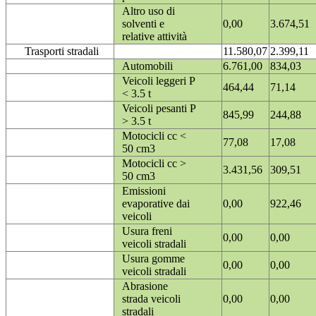
Altro uso di
solventi e
0,00
3.674,51
relative attività
Trasporti stradali
11.580,07
2.399,11
Automobili
6.761,00
834,03
Veicoli leggeri P
464,44
71,14
< 3.5 t
Veicoli pesanti P
845,99
244,88
> 3.5 t
Motocicli cc <
77,08
17,08
50 cm3
Motocicli cc >
3.431,56
309,51
50 cm3
Emissioni
evaporative dai
0,00
922,46
veicoli
Usura freni
0,00
0,00
veicoli stradali
Usura gomme
0,00
0,00
veicoli stradali
Abrasione
strada veicoli
0,00
0,00
stradali