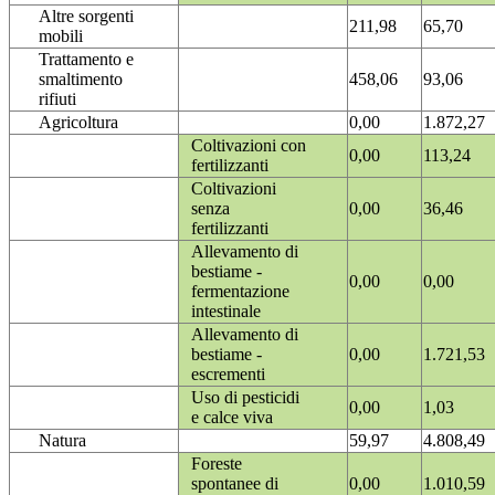
Altre sorgenti
211,98
65,70
mobili
Trattamento e
smaltimento
458,06
93,06
rifiuti
Agricoltura
0,00
1.872,27
Coltivazioni con
0,00
113,24
fertilizzanti
Coltivazioni
senza
0,00
36,46
fertilizzanti
Allevamento di
bestiame -
0,00
0,00
fermentazione
intestinale
Allevamento di
bestiame -
0,00
1.721,53
escrementi
Uso di pesticidi
0,00
1,03
e calce viva
Natura
59,97
4.808,49
Foreste
spontanee di
0,00
1.010,59