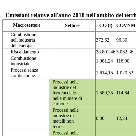
Emissioni relative all'anno 2018 nell'ambito del terri
Macrosettore
Settore
CO (t)
COVNM (
Combustione
nell'industria
372,62
96,30
dell'energia
Riscaldamento
38.891,46
5.062,36
Combustione
1.981,24
116,00
industriale
Processi senza
1.614,15
1.029,53
combustione
Processi nelle
industrie del
ferro/acciaio e
1.589,35
114,64
nelle miniere di
carbone
Processi nelle
industrie di
0,00
12,24
metalli non
ferrosi
Processi nelle