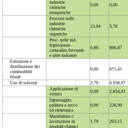
industrie
0,00
0,00
chimiche
inorganiche
Processi nelle
industrie
23,94
5,78
chimiche
organiche
Proc. nelle ind.
legno/pasta-
0,86
896,87
carta/alim./bevande
e altre industrie
Estrazione e
distribuzione dei
0,00
675,41
combustibili
fossili
Uso di solventi
1,79
6.958,97
Applicazione di
0,00
2.854,41
vernici
Sgrassaggio,
pulitura a secco
0,00
226,90
ed elettronica
Manifattura e
lavorazione di
1,79
203,15
prodotti chimici