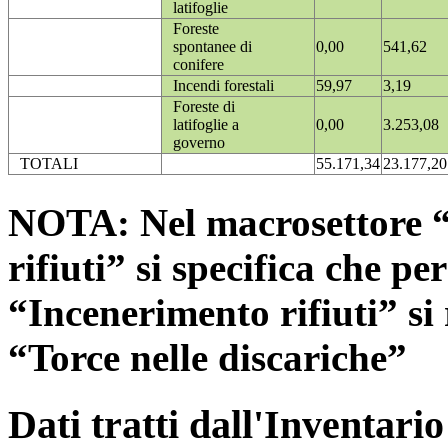
latifoglie
Foreste
spontanee di
0,00
541,62
conifere
Incendi forestali
59,97
3,19
Foreste di
latifoglie a
0,00
3.253,08
governo
TOTALI
55.171,34
23.177,20
NOTA: Nel macrosettore “
rifiuti” si specifica che pe
“Incenerimento rifiuti” si r
“Torce nelle discariche”
Dati tratti dall'Inventari