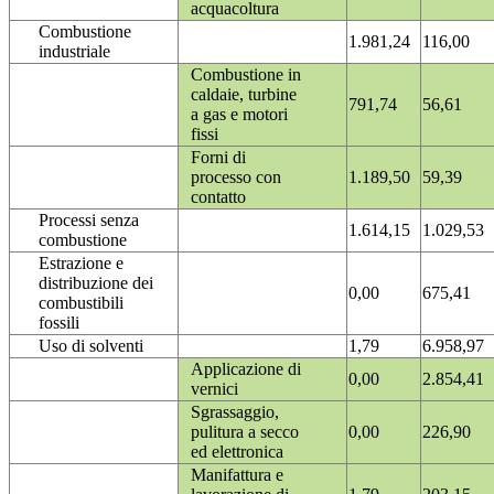
acquacoltura
Combustione
1.981,24
116,00
industriale
Combustione in
caldaie, turbine
791,74
56,61
a gas e motori
fissi
Forni di
processo con
1.189,50
59,39
contatto
Processi senza
1.614,15
1.029,53
combustione
Estrazione e
distribuzione dei
0,00
675,41
combustibili
fossili
Uso di solventi
1,79
6.958,97
Applicazione di
0,00
2.854,41
vernici
Sgrassaggio,
pulitura a secco
0,00
226,90
ed elettronica
Manifattura e