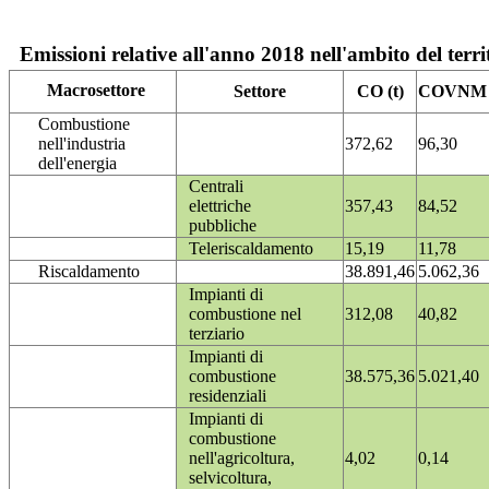
Emissioni relative all'anno 2018 nell'ambito del terri
Macrosettore
Settore
CO (t)
COVNM (
Combustione
nell'industria
372,62
96,30
dell'energia
Centrali
elettriche
357,43
84,52
pubbliche
Teleriscaldamento
15,19
11,78
Riscaldamento
38.891,46
5.062,36
Impianti di
combustione nel
312,08
40,82
terziario
Impianti di
combustione
38.575,36
5.021,40
residenziali
Impianti di
combustione
nell'agricoltura,
4,02
0,14
selvicoltura,