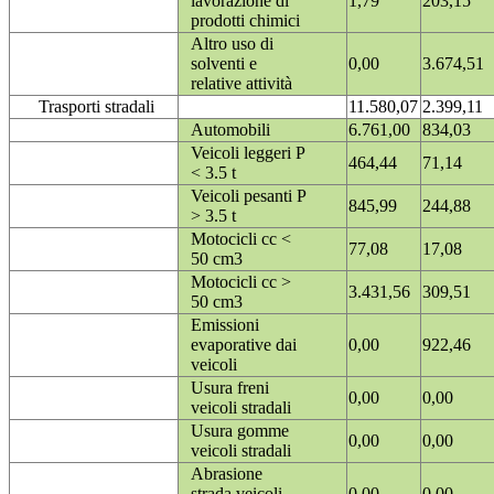
lavorazione di
1,79
203,15
prodotti chimici
Altro uso di
solventi e
0,00
3.674,51
relative attività
Trasporti stradali
11.580,07
2.399,11
Automobili
6.761,00
834,03
Veicoli leggeri P
464,44
71,14
< 3.5 t
Veicoli pesanti P
845,99
244,88
> 3.5 t
Motocicli cc <
77,08
17,08
50 cm3
Motocicli cc >
3.431,56
309,51
50 cm3
Emissioni
evaporative dai
0,00
922,46
veicoli
Usura freni
0,00
0,00
veicoli stradali
Usura gomme
0,00
0,00
veicoli stradali
Abrasione
strada veicoli
0,00
0,00