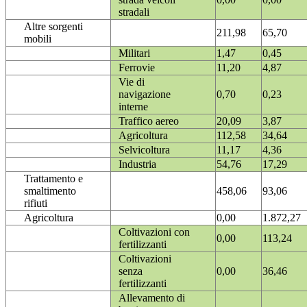
stradali
Altre sorgenti
211,98
65,70
mobili
Militari
1,47
0,45
Ferrovie
11,20
4,87
Vie di
navigazione
0,70
0,23
interne
Traffico aereo
20,09
3,87
Agricoltura
112,58
34,64
Selvicoltura
11,17
4,36
Industria
54,76
17,29
Trattamento e
smaltimento
458,06
93,06
rifiuti
Agricoltura
0,00
1.872,27
Coltivazioni con
0,00
113,24
fertilizzanti
Coltivazioni
senza
0,00
36,46
fertilizzanti
Allevamento di