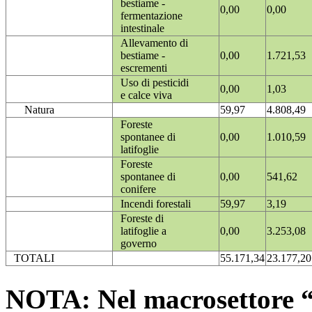
bestiame -
0,00
0,00
fermentazione
intestinale
Allevamento di
bestiame -
0,00
1.721,53
escrementi
Uso di pesticidi
0,00
1,03
e calce viva
Natura
59,97
4.808,49
Foreste
spontanee di
0,00
1.010,59
latifoglie
Foreste
spontanee di
0,00
541,62
conifere
Incendi forestali
59,97
3,19
Foreste di
latifoglie a
0,00
3.253,08
governo
TOTALI
55.171,34
23.177,20
NOTA: Nel macrosettore “