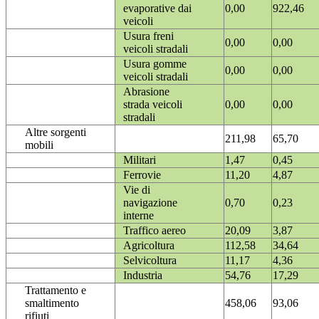
evaporative dai
0,00
922,46
veicoli
Usura freni
0,00
0,00
veicoli stradali
Usura gomme
0,00
0,00
veicoli stradali
Abrasione
strada veicoli
0,00
0,00
stradali
Altre sorgenti
211,98
65,70
mobili
Militari
1,47
0,45
Ferrovie
11,20
4,87
Vie di
navigazione
0,70
0,23
interne
Traffico aereo
20,09
3,87
Agricoltura
112,58
34,64
Selvicoltura
11,17
4,36
Industria
54,76
17,29
Trattamento e
smaltimento
458,06
93,06
rifiuti