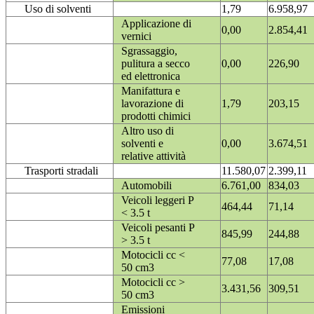
Uso di solventi
1,79
6.958,97
Applicazione di
0,00
2.854,41
vernici
Sgrassaggio,
pulitura a secco
0,00
226,90
ed elettronica
Manifattura e
lavorazione di
1,79
203,15
prodotti chimici
Altro uso di
solventi e
0,00
3.674,51
relative attività
Trasporti stradali
11.580,07
2.399,11
Automobili
6.761,00
834,03
Veicoli leggeri P
464,44
71,14
< 3.5 t
Veicoli pesanti P
845,99
244,88
> 3.5 t
Motocicli cc <
77,08
17,08
50 cm3
Motocicli cc >
3.431,56
309,51
50 cm3
Emissioni