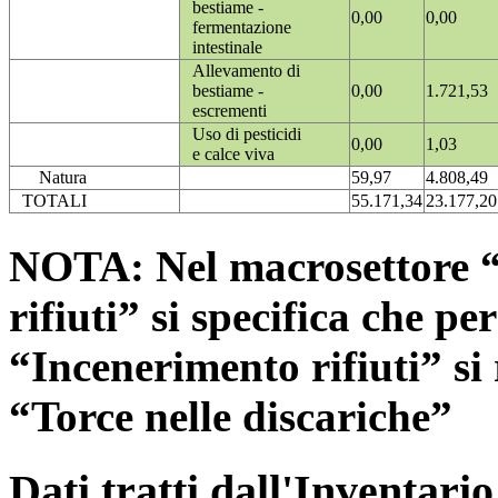
bestiame -
0,00
0,00
fermentazione
intestinale
Allevamento di
bestiame -
0,00
1.721,53
escrementi
Uso di pesticidi
0,00
1,03
e calce viva
Natura
59,97
4.808,49
TOTALI
55.171,34
23.177,20
NOTA: Nel macrosettore “
rifiuti” si specifica che pe
“Incenerimento rifiuti” si r
“Torce nelle discariche”
Dati tratti dall'Inventari