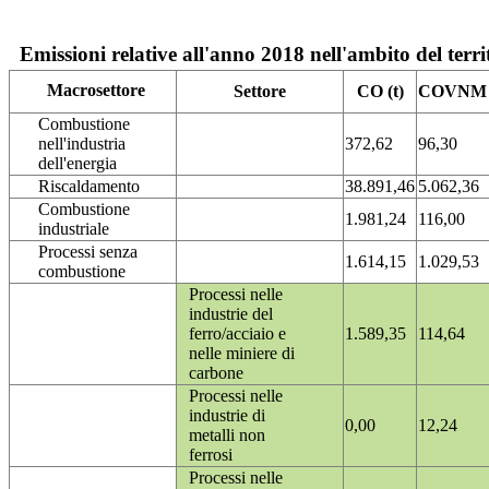
Emissioni relative all'anno 2018 nell'ambito del terri
Macrosettore
Settore
CO (t)
COVNM (
Combustione
nell'industria
372,62
96,30
dell'energia
Riscaldamento
38.891,46
5.062,36
Combustione
1.981,24
116,00
industriale
Processi senza
1.614,15
1.029,53
combustione
Processi nelle
industrie del
ferro/acciaio e
1.589,35
114,64
nelle miniere di
carbone
Processi nelle
industrie di
0,00
12,24
metalli non
ferrosi
Processi nelle