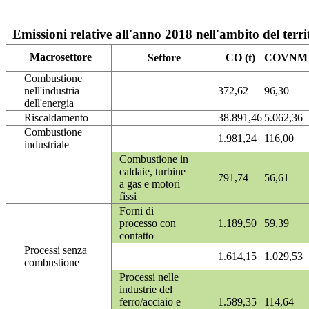
Emissioni relative all'anno 2018 nell'ambito del terri
Macrosettore
Settore
CO (t)
COVNM (
Combustione
nell'industria
372,62
96,30
dell'energia
Riscaldamento
38.891,46
5.062,36
Combustione
1.981,24
116,00
industriale
Combustione in
caldaie, turbine
791,74
56,61
a gas e motori
fissi
Forni di
processo con
1.189,50
59,39
contatto
Processi senza
1.614,15
1.029,53
combustione
Processi nelle
industrie del
ferro/acciaio e
1.589,35
114,64