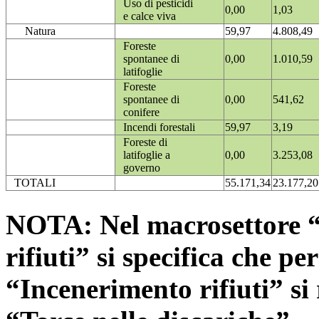
Uso di pesticidi
0,00
1,03
e calce viva
Natura
59,97
4.808,49
Foreste
spontanee di
0,00
1.010,59
latifoglie
Foreste
spontanee di
0,00
541,62
conifere
Incendi forestali
59,97
3,19
Foreste di
latifoglie a
0,00
3.253,08
governo
TOTALI
55.171,34
23.177,20
NOTA: Nel macrosettore “
rifiuti” si specifica che pe
“Incenerimento rifiuti” si r