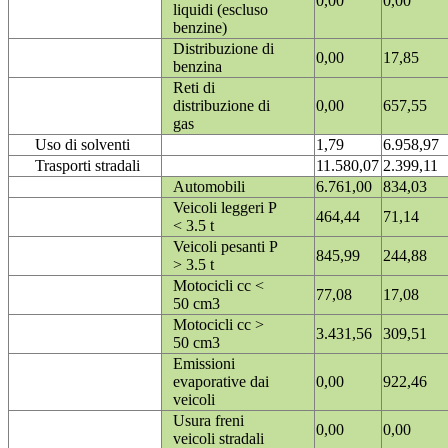
0,00
0,00
liquidi (escluso
benzine)
Distribuzione di
0,00
17,85
benzina
Reti di
distribuzione di
0,00
657,55
gas
Uso di solventi
1,79
6.958,97
Trasporti stradali
11.580,07
2.399,11
Automobili
6.761,00
834,03
Veicoli leggeri P
464,44
71,14
< 3.5 t
Veicoli pesanti P
845,99
244,88
> 3.5 t
Motocicli cc <
77,08
17,08
50 cm3
Motocicli cc >
3.431,56
309,51
50 cm3
Emissioni
evaporative dai
0,00
922,46
veicoli
Usura freni
0,00
0,00
veicoli stradali