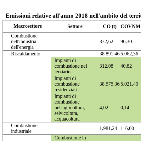
Emissioni relative all'anno 2018 nell'ambito del terri
Macrosettore
Settore
CO (t)
COVNM (
Combustione
nell'industria
372,62
96,30
dell'energia
Riscaldamento
38.891,46
5.062,36
Impianti di
combustione nel
312,08
40,82
terziario
Impianti di
combustione
38.575,36
5.021,40
residenziali
Impianti di
combustione
nell'agricoltura,
4,02
0,14
selvicoltura,
acquacoltura
Combustione
1.981,24
116,00
industriale
Combustione in