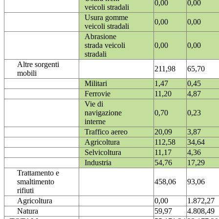
0,00
0,00
veicoli stradali
Usura gomme
0,00
0,00
veicoli stradali
Abrasione
strada veicoli
0,00
0,00
stradali
Altre sorgenti
211,98
65,70
mobili
Militari
1,47
0,45
Ferrovie
11,20
4,87
Vie di
navigazione
0,70
0,23
interne
Traffico aereo
20,09
3,87
Agricoltura
112,58
34,64
Selvicoltura
11,17
4,36
Industria
54,76
17,29
Trattamento e
smaltimento
458,06
93,06
rifiuti
Agricoltura
0,00
1.872,27
Natura
59,97
4.808,49