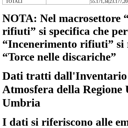
TOTALI
55.171,34
23.177,20
NOTA: Nel macrosettore “
rifiuti” si specifica che pe
“Incenerimento rifiuti” si r
“Torce nelle discariche”
Dati tratti dall'Inventari
Atmosfera della Regione 
Umbria
I dati si riferiscono alle e