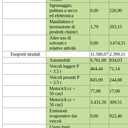
Sgrassaggio,
pulitura a secco
0,00
226,90
ed elettronica
Manifattura e
lavorazione di
1,79
203,15
prodotti chimici
Altro uso di
solventi e
0,00
3.674,51
relative attività
Trasporti stradali
11.580,07
2.399,11
Automobili
6.761,00
834,03
Veicoli leggeri P
464,44
71,14
< 3.5 t
Veicoli pesanti P
845,99
244,88
> 3.5 t
Motocicli cc <
77,08
17,08
50 cm3
Motocicli cc >
3.431,56
309,51
50 cm3
Emissioni
evaporative dai
0,00
922,46
veicoli
Usura freni