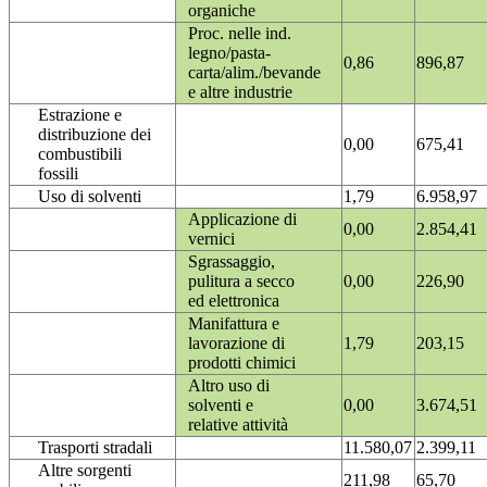
organiche
Proc. nelle ind.
legno/pasta-
0,86
896,87
carta/alim./bevande
e altre industrie
Estrazione e
distribuzione dei
0,00
675,41
combustibili
fossili
Uso di solventi
1,79
6.958,97
Applicazione di
0,00
2.854,41
vernici
Sgrassaggio,
pulitura a secco
0,00
226,90
ed elettronica
Manifattura e
lavorazione di
1,79
203,15
prodotti chimici
Altro uso di
solventi e
0,00
3.674,51
relative attività
Trasporti stradali
11.580,07
2.399,11
Altre sorgenti
211,98
65,70