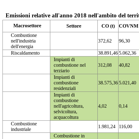
Emissioni relative all'anno 2018 nell'ambito del terri
Macrosettore
Settore
CO (t)
COVNM (
Combustione
nell'industria
372,62
96,30
dell'energia
Riscaldamento
38.891,46
5.062,36
Impianti di
combustione nel
312,08
40,82
terziario
Impianti di
combustione
38.575,36
5.021,40
residenziali
Impianti di
combustione
nell'agricoltura,
4,02
0,14
selvicoltura,
acquacoltura
Combustione
1.981,24
116,00
industriale
Combustione in