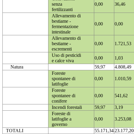
senza
0,00
36,46
fertilizzanti
Allevamento di
bestiame -
0,00
0,00
fermentazione
intestinale
Allevamento di
bestiame -
0,00
1.721,53
escrementi
Uso di pesticidi
0,00
1,03
e calce viva
Natura
59,97
4.808,49
Foreste
spontanee di
0,00
1.010,59
latifoglie
Foreste
spontanee di
0,00
541,62
conifere
Incendi forestali
59,97
3,19
Foreste di
latifoglie a
0,00
3.253,08
governo
TOTALI
55.171,34
23.177,20