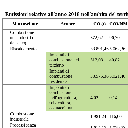
Emissioni relative all'anno 2018 nell'ambito del terri
Macrosettore
Settore
CO (t)
COVNM (
Combustione
nell'industria
372,62
96,30
dell'energia
Riscaldamento
38.891,46
5.062,36
Impianti di
combustione nel
312,08
40,82
terziario
Impianti di
combustione
38.575,36
5.021,40
residenziali
Impianti di
combustione
nell'agricoltura,
4,02
0,14
selvicoltura,
acquacoltura
Combustione
1.981,24
116,00
industriale
Processi senza
1.614,15
1.029,53