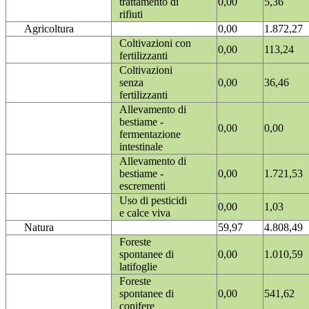
trattamento di
0,00
5,36
rifiuti
Agricoltura
0,00
1.872,27
Coltivazioni con
0,00
113,24
fertilizzanti
Coltivazioni
senza
0,00
36,46
fertilizzanti
Allevamento di
bestiame -
0,00
0,00
fermentazione
intestinale
Allevamento di
bestiame -
0,00
1.721,53
escrementi
Uso di pesticidi
0,00
1,03
e calce viva
Natura
59,97
4.808,49
Foreste
spontanee di
0,00
1.010,59
latifoglie
Foreste
spontanee di
0,00
541,62
conifere