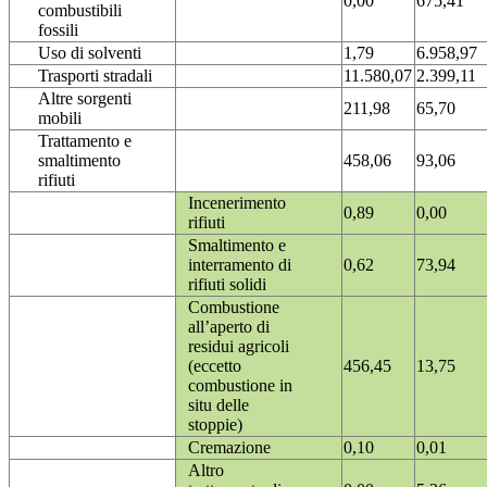
0,00
675,41
combustibili
fossili
Uso di solventi
1,79
6.958,97
Trasporti stradali
11.580,07
2.399,11
Altre sorgenti
211,98
65,70
mobili
Trattamento e
smaltimento
458,06
93,06
rifiuti
Incenerimento
0,89
0,00
rifiuti
Smaltimento e
interramento di
0,62
73,94
rifiuti solidi
Combustione
all’aperto di
residui agricoli
(eccetto
456,45
13,75
combustione in
situ delle
stoppie)
Cremazione
0,10
0,01
Altro