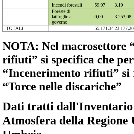
Incendi forestali
59,97
3,19
Foreste di
latifoglie a
0,00
3.253,08
governo
TOTALI
55.171,34
23.177,20
NOTA: Nel macrosettore “
rifiuti” si specifica che pe
“Incenerimento rifiuti” si r
“Torce nelle discariche”
Dati tratti dall'Inventari
Atmosfera della Regione 