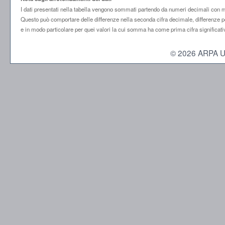
I dati presentati nella tabella vengono sommati partendo da numeri decimali con mol
Questo può comportare delle differenze nella seconda cifra decimale, differenze po
e in modo particolare per quei valori la cui somma ha come prima cifra significati
© 2026 ARPA Umbr