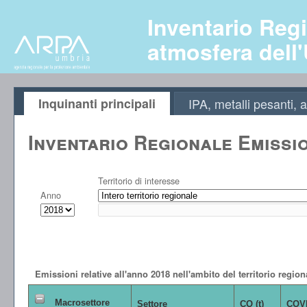
Inventario Regi
atmosfera dell
Inquinanti principali
IPA, metalli pesanti
Inventario Regionale Emissi
Territorio di interesse
Anno
Emissioni relative all'anno 2018 nell'ambito del territorio region
Macrosettore
Settore
CO (t)
COVN