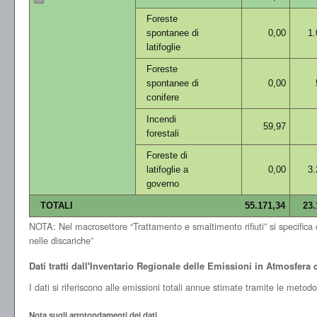
Foreste
spontanee di
0,00
1.
latifoglie
Foreste
spontanee di
0,00
conifere
Incendi
59,97
forestali
Foreste di
latifoglie a
0,00
3.
governo
TOTALI
55.171,34
23.
NOTA: Nel macrosettore “Trattamento e smaltimento rifiuti” si specifica che
nelle discariche”
Dati tratti dall'Inventario Regionale delle Emissioni in Atmosfer
I dati si riferiscono alle emissioni totali annue stimate tramite le meto
Nota sugli arrotondamenti dei dati