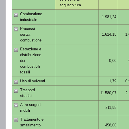
acquacoltura
Combustione
1.981,24
industriale
Processi
senza
1.614,15
1.
combustione
Estrazione e
distribuzione
dei
0,00
combustibili
fossili
Uso di solventi
1,79
6.
Trasporti
11.580,07
2.
stradali
Altre sorgenti
211,98
mobili
Trattamento e
smaltimento
458,06