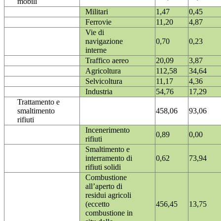
mobili
Militari
1,47
0,45
Ferrovie
11,20
4,87
Vie di
navigazione
0,70
0,23
interne
Traffico aereo
20,09
3,87
Agricoltura
112,58
34,64
Selvicoltura
11,17
4,36
Industria
54,76
17,29
Trattamento e
smaltimento
458,06
93,06
rifiuti
Incenerimento
0,89
0,00
rifiuti
Smaltimento e
interramento di
0,62
73,94
rifiuti solidi
Combustione
all’aperto di
residui agricoli
(eccetto
456,45
13,75
combustione in