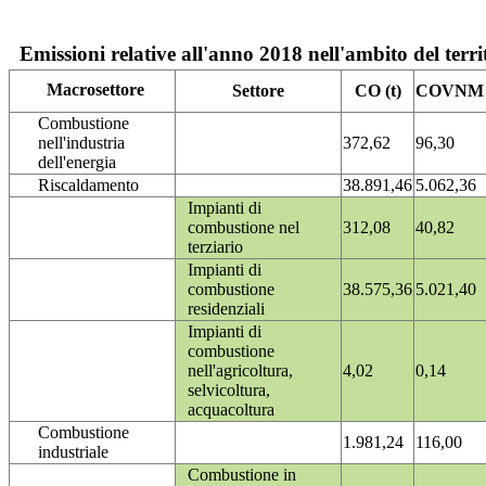
Emissioni relative all'anno 2018 nell'ambito del terri
Macrosettore
Settore
CO (t)
COVNM (
Combustione
nell'industria
372,62
96,30
dell'energia
Riscaldamento
38.891,46
5.062,36
Impianti di
combustione nel
312,08
40,82
terziario
Impianti di
combustione
38.575,36
5.021,40
residenziali
Impianti di
combustione
nell'agricoltura,
4,02
0,14
selvicoltura,
acquacoltura
Combustione
1.981,24
116,00
industriale
Combustione in