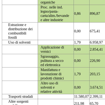
organiche
Proc. nelle ind.
legno/pasta-
0,86
896,87
carta/alim./bevande
e altre industrie
Estrazione e
distribuzione dei
0,00
675,41
combustibili
fossili
Uso di solventi
1,79
6.958,97
Applicazione di
0,00
2.854,41
vernici
Sgrassaggio,
pulitura a secco
0,00
226,90
ed elettronica
Manifattura e
lavorazione di
1,79
203,15
prodotti chimici
Altro uso di
solventi e
0,00
3.674,51
relative attività
Trasporti stradali
11.580,07
2.399,11
Altre sorgenti
211,98
65,70