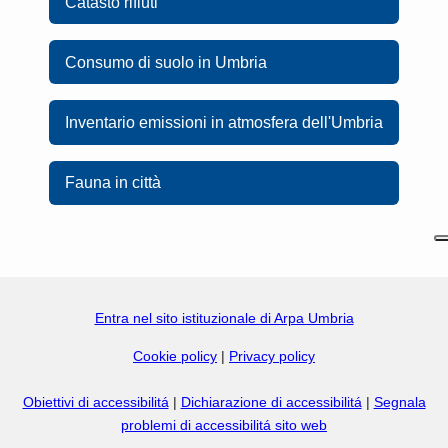
Catasto rifiuti
Consumo di suolo in Umbria
Inventario emissioni in atmosfera dell'Umbria
Fauna in città
Entra nel sito istituzionale di Arpa Umbria
Cookie policy
|
Privacy policy
Obiettivi di accessibilitá
|
Dichiarazione di accessibilitá
|
Segnala
problemi di accessibilitá sito web