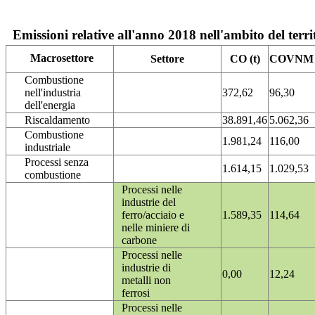
Emissioni relative all'anno 2018 nell'ambito del terri
Macrosettore
Settore
CO (t)
COVNM (
Combustione
nell'industria
372,62
96,30
dell'energia
Riscaldamento
38.891,46
5.062,36
Combustione
1.981,24
116,00
industriale
Processi senza
1.614,15
1.029,53
combustione
Processi nelle
industrie del
ferro/acciaio e
1.589,35
114,64
nelle miniere di
carbone
Processi nelle
industrie di
0,00
12,24
metalli non
ferrosi
Processi nelle