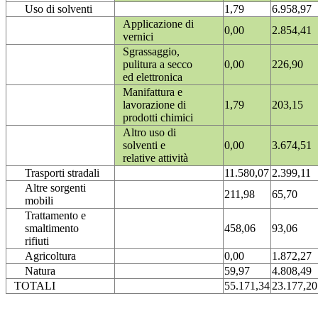
Uso di solventi
1,79
6.958,97
Applicazione di
0,00
2.854,41
vernici
Sgrassaggio,
pulitura a secco
0,00
226,90
ed elettronica
Manifattura e
lavorazione di
1,79
203,15
prodotti chimici
Altro uso di
solventi e
0,00
3.674,51
relative attività
Trasporti stradali
11.580,07
2.399,11
Altre sorgenti
211,98
65,70
mobili
Trattamento e
smaltimento
458,06
93,06
rifiuti
Agricoltura
0,00
1.872,27
Natura
59,97
4.808,49
TOTALI
55.171,34
23.177,20