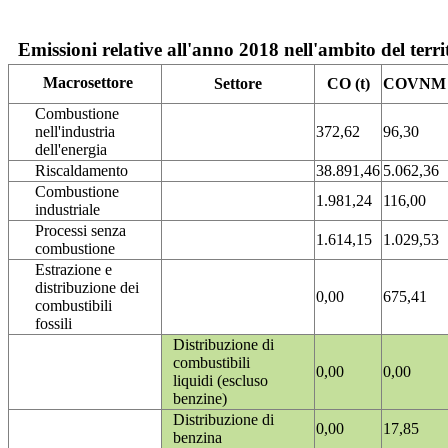
Emissioni relative all'anno 2018 nell'ambito del terri
Macrosettore
Settore
CO (t)
COVNM (
Combustione
nell'industria
372,62
96,30
dell'energia
Riscaldamento
38.891,46
5.062,36
Combustione
1.981,24
116,00
industriale
Processi senza
1.614,15
1.029,53
combustione
Estrazione e
distribuzione dei
0,00
675,41
combustibili
fossili
Distribuzione di
combustibili
0,00
0,00
liquidi (escluso
benzine)
Distribuzione di
0,00
17,85
benzina