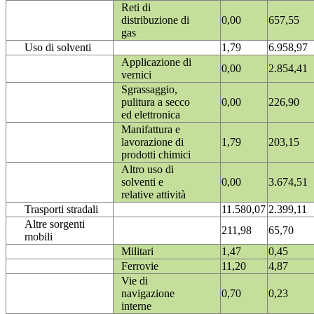
Reti di
distribuzione di
0,00
657,55
gas
Uso di solventi
1,79
6.958,97
Applicazione di
0,00
2.854,41
vernici
Sgrassaggio,
pulitura a secco
0,00
226,90
ed elettronica
Manifattura e
lavorazione di
1,79
203,15
prodotti chimici
Altro uso di
solventi e
0,00
3.674,51
relative attività
Trasporti stradali
11.580,07
2.399,11
Altre sorgenti
211,98
65,70
mobili
Militari
1,47
0,45
Ferrovie
11,20
4,87
Vie di
navigazione
0,70
0,23
interne