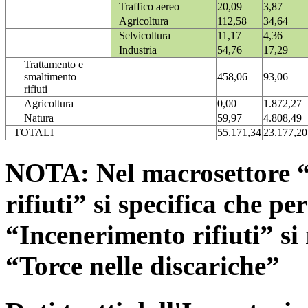
Traffico aereo
20,09
3,87
Agricoltura
112,58
34,64
Selvicoltura
11,17
4,36
Industria
54,76
17,29
Trattamento e
smaltimento
458,06
93,06
rifiuti
Agricoltura
0,00
1.872,27
Natura
59,97
4.808,49
TOTALI
55.171,34
23.177,20
NOTA: Nel macrosettore “
rifiuti” si specifica che pe
“Incenerimento rifiuti” si r
“Torce nelle discariche”